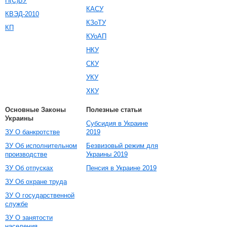
П(С)БУ
КАСУ
КВЭД-2010
КЗоТУ
КП
КУоАП
НКУ
СКУ
УКУ
ХКУ
Основные Законы
Полезные статьи
Украины
Субсидия в Украине
ЗУ О банкротстве
2019
ЗУ Об исполнительном
Безвизовый режим для
производстве
Украины 2019
ЗУ Об отпусках
Пенсия в Украине 2019
ЗУ Об охране труда
ЗУ О государственной
службе
ЗУ О занятости
населения