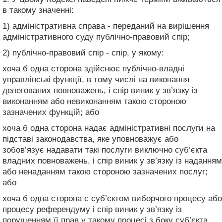
в такому значенні:
1) адміністративна справа - переданий на вирішення
адміністративного суду публічно-правовий спір;
2) публічно-правовий спір - спір, у якому:
хоча б одна сторона здійснює публічно-владні
управлінські функції, в тому числі на виконання
делегованих повноважень, і спір виник у зв’язку із
виконанням або невиконанням такою стороною
зазначених функцій; або
хоча б одна сторона надає адміністративні послуги на
підставі законодавства, яке уповноважує або
зобов’язує надавати такі послуги виключно суб’єкта
владних повноважень, і спір виник у зв’язку із наданням
або ненаданням такою стороною зазначених послуг;
або
хоча б одна сторона є суб’єктом виборчого процесу або
процесу референдуму і спір виник у зв’язку із
порушенням її прав у такому процесі з боку суб’єкта