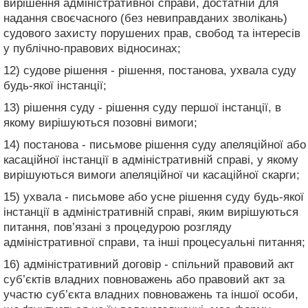
вирішення адміністративної справи, достатній для
надання своєчасного (без невиправданих зволікань)
судового захисту порушених прав, свобод та інтересів
у публічно-правових відносинах;
12) судове рішення - рішення, постанова, ухвала суду
будь-якої інстанції;
13) рішення суду - рішення суду першої інстанції, в
якому вирішуються позовні вимоги;
14) постанова - письмове рішення суду апеляційної або
касаційної інстанції в адміністративній справі, у якому
вирішуються вимоги апеляційної чи касаційної скарги;
15) ухвала - письмове або усне рішення суду будь-якої
інстанції в адміністративній справі, яким вирішуються
питання, пов’язані з процедурою розгляду
адміністративної справи, та інші процесуальні питання;
16) адміністративний договір - спільний правовий акт
суб’єктів владних повноважень або правовий акт за
участю суб’єкта владних повноважень та іншої особи,