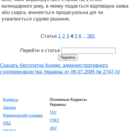
календарного року, в якому подається відповідна заява
або скарга, вчиняється процесуальна дія чи
ухвалюється судове рішення.
Статья
1
2
3
4
5
6
...
391
Перейти к статье
Скачать бесплатно Кодекс административного
судопроизводства Украины от 06.07.2005 № 2747-IV
Кодексы
Основные Кодексы
Украины
Законы
ГКУ
Юридический словарь
ГПКУ
ПДД
ЗКУ