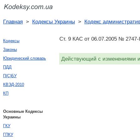
Главная
>
Кодексы Украины
>
Кодекс административ
Ст. 9 КАС от 06.07.2005 № 2747-
Кодексы
Законы
Действующий с изменениями и 
Юридический словарь
ПДД
П(С)БУ
КВЭД-2010
КП
Основные Кодексы
Украины
ГКУ
ГПКУ