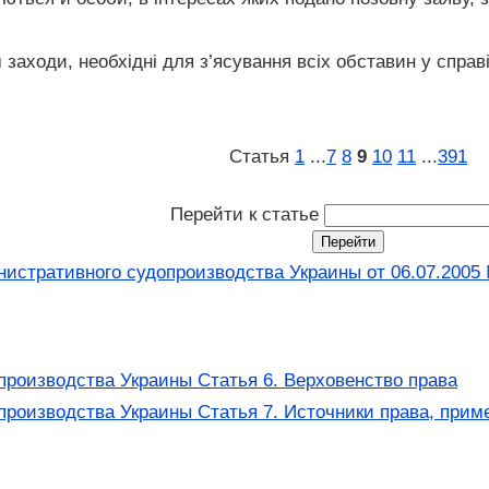
 заходи, необхідні для з’ясування всіх обставин у справ
Статья
1
...
7
8
9
10
11
...
391
Перейти к статье
нистративного судопроизводства Украины от 06.07.2005
производства Украины Статья 6. Верховенство права
производства Украины Статья 7. Источники права, при