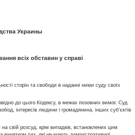
дства Украины
вання всіх обставин у справі
ності сторін та свободи в наданні ними суду своїх
овідно до цього Кодексу, в межах позовних вимог. Суд
обод, інтересів людини і громадянина, інших суб’єктів
на свій розсуд, крім випадків, встановлених цим
а винятком тих, які не мають адміністративної