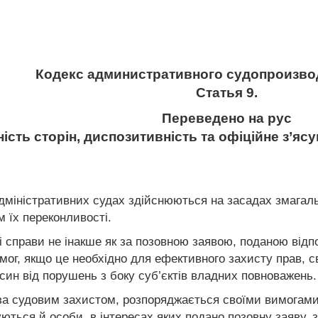
Кодекс административного судопроизво
Статья 9.
Переведено на рус
ість сторін, диспозитивність та офіційне з’ясу
адміністративних судах здійснюються на засадах змагаль
м їх переконливості.
і справи не інакше як за позовною заявою, поданою відп
ог, якщо це необхідно для ефективного захисту прав, св
син від порушень з боку суб’єктів владних повноважень.
 за судовим захистом, розпоряджається своїми вимогами 
ться й особи, в інтересах яких подано позовну заяву, з