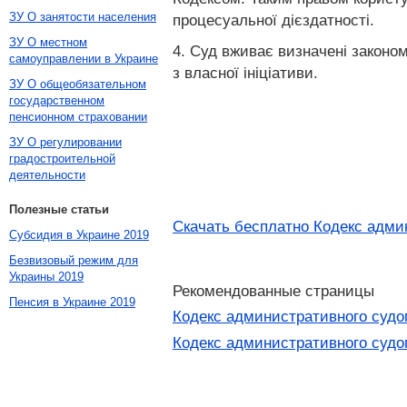
ЗУ О занятости населения
процесуальної дієздатності.
ЗУ О местном
4. Суд вживає визначені законом
самоуправлении в Украине
з власної ініціативи.
ЗУ О общеобязательном
государственном
пенсионном страховании
ЗУ О регулировании
градостроительной
деятельности
Полезные статьи
Скачать бесплатно Кодекс адми
Субсидия в Украине 2019
Безвизовый режим для
Украины 2019
Рекомендованные страницы
Пенсия в Украине 2019
Кодекс административного судо
Кодекс административного судо