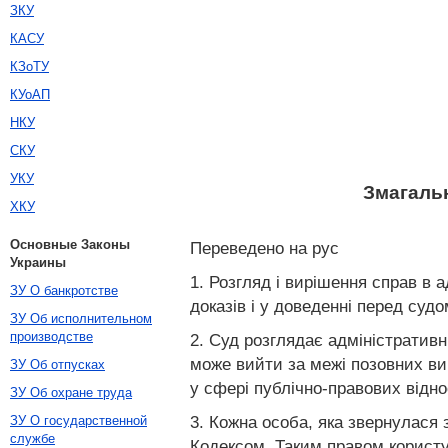
ЗКУ
КАСУ
КЗоТУ
КУоАП
НКУ
СКУ
УКУ
Змагальн
ХКУ
Основные Законы
Переведено на рус
Украины
1. Розгляд і вирішення справ в 
ЗУ О банкротстве
доказів і у доведенні перед судо
ЗУ Об исполнительном
производстве
2. Суд розглядає адміністративн
може вийти за межі позовних вим
ЗУ Об отпусках
у сфері публічно-правових відно
ЗУ Об охране труда
3. Кожна особа, яка звернулася
ЗУ О государственной
службе
Кодексом. Таким правом користую