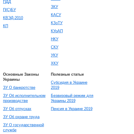
ПДД
ЗКУ
П(С)БУ
КАСУ
КВЭД-2010
КЗоТУ
КП
КУоАП
НКУ
СКУ
УКУ
ХКУ
Основные Законы
Полезные статьи
Украины
Субсидия в Украине
ЗУ О банкротстве
2019
ЗУ Об исполнительном
Безвизовый режим для
производстве
Украины 2019
ЗУ Об отпусках
Пенсия в Украине 2019
ЗУ Об охране труда
ЗУ О государственной
службе