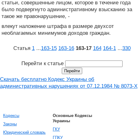
статьи, совершенные лицом, которое в течение года
было подвергнуто административному взысканию за
такое же правонарушение, -
влекут наложение штрафа в размере двухсот
необлагаемых минимумов доходов граждан.
Статья
1
...
163‑15
163‑16
163‑17
164
164‑1
...
330
Перейти к статье
Скачать бесплатно Кодекс Украины об
административных нарушениях от 07.12.1984 № 8073-X
Кодексы
Основные Кодексы
Украины
Законы
ГКУ
Юридический словарь
ГПКУ