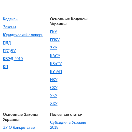
Кодексы
Основные Кодексы
Украины
Законы
ГКУ
Юридический словарь
ГПКУ
ПДД
ЗКУ
П(С)БУ
КАСУ
КВЭД-2010
КЗоТУ
КП
КУоАП
НКУ
СКУ
УКУ
ХКУ
Основные Законы
Полезные статьи
Украины
Субсидия в Украине
ЗУ О банкротстве
2019