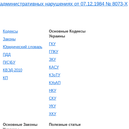
административных нарушениях от 07.12.1984 № 8073-X
Кодексы
Основные Кодексы
Украины
Законы
ГКУ
Юридический словарь
ГПКУ
ПДД
ЗКУ
П(С)БУ
КАСУ
КВЭД-2010
КЗоТУ
КП
КУоАП
НКУ
СКУ
УКУ
ХКУ
Основные Законы
Полезные статьи