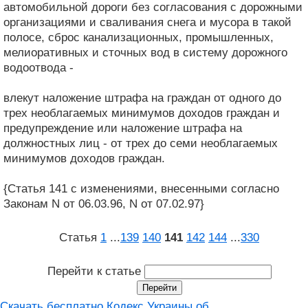
автомобильной дороги без согласования с дорожными
организациями и сваливания снега и мусора в такой
полосе, сброс канализационных, промышленных,
мелиоративных и сточных вод в систему дорожного
водоотвода -
влекут наложение штрафа на граждан от одного до
трех необлагаемых минимумов доходов граждан и
предупреждение или наложение штрафа на
должностных лиц - от трех до семи необлагаемых
минимумов доходов граждан.
{Статья 141 с изменениями, внесенными согласно
Законам N от 06.03.96, N от 07.02.97}
Статья
1
...
139
140
141
142
144
...
330
Перейти к статье
Скачать бесплатно Кодекс Украины об