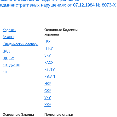
административных нарушениях от 07.12.1984 № 8073-X
Кодексы
Основные Кодексы
Украины
Законы
ГКУ
Юридический словарь
ГПКУ
ПДД
ЗКУ
П(С)БУ
КАСУ
КВЭД-2010
КЗоТУ
КП
КУоАП
НКУ
СКУ
УКУ
ХКУ
Основные Законы
Полезные статьи