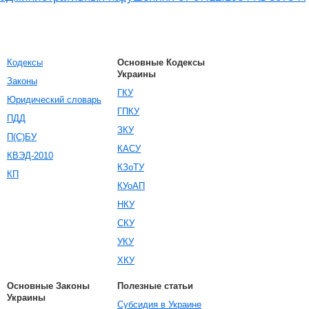
Кодексы
Основные Кодексы
Украины
Законы
ГКУ
Юридический словарь
ГПКУ
ПДД
ЗКУ
П(С)БУ
КАСУ
КВЭД-2010
КЗоТУ
КП
КУоАП
НКУ
СКУ
УКУ
ХКУ
Основные Законы
Полезные статьи
Украины
Субсидия в Украине