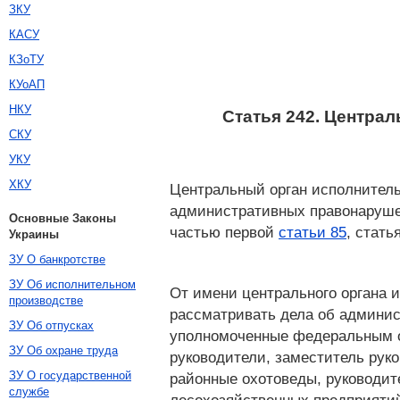
ЗКУ
КАСУ
КЗоТУ
КУоАП
НКУ
Статья 242. Центра
СКУ
УКУ
ХКУ
Центральный орган исполнитель
административных правонарушен
Основные Законы
частью первой
статьи 85
, стат
Украины
ЗУ О банкротстве
ЗУ Об исполнительном
От имени центрального органа 
производстве
рассматривать дела об админис
ЗУ Об отпусках
уполномоченные федеральным ор
ЗУ Об охране труда
руководители, заместитель руко
ЗУ О государственной
районные охотоведы, руководите
службе