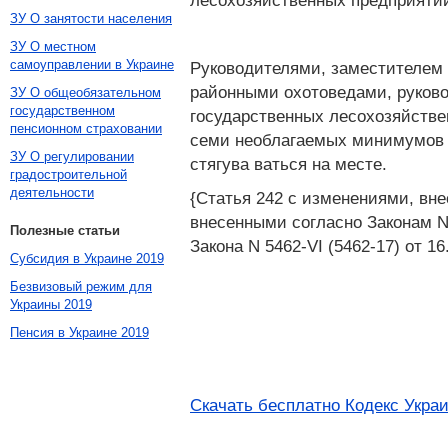
лесохозяйственных предприятий
ЗУ О занятости населения
ЗУ О местном
самоуправлении в Украине
Руководителями, заместителем 
районными охотоведами, руково
ЗУ О общеобязательном
государственном
государственных лесохозяйстве
пенсионном страховании
семи необлагаемых минимумов 
ЗУ О регулировании
стягува ваться на месте.
градостроительной
деятельности
{Статья 242 с изменениями, внес
внесенными согласно Законам N 23
Полезные статьи
Закона N 5462-VI (5462-17) от 16
Субсидия в Украине 2019
Безвизовый режим для
Украины 2019
Пенсия в Украине 2019
Скачать бесплатно Кодекс Укра