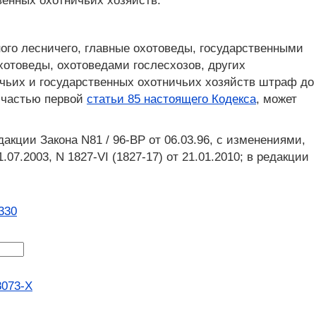
венных охотничьих хозяйств.
ого лесничего, главные охотоведы, государственными
отоведы, охотоведами гослесхозов, других
ичьих и государственных охотничьих хозяйств штраф до
 частью первой
статьи 85 настоящего Кодекса
, может
дакции Закона N81 / 96-ВР от 06.03.96, с изменениями,
1.07.2003, N 1827-VI (1827-17) от 21.01.2010; в редакции
330
8073-X