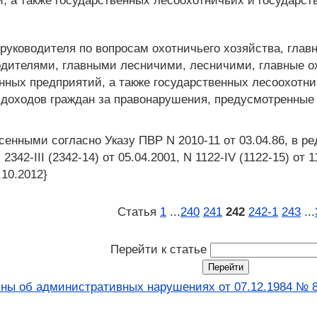
, а также государственных лесоохотничьих и государст
руководителя по вопросам охотничьего хозяйства, главн
дителями, главными лесничими, лесничими, главные ох
нных предприятий, а также государственных лесоохотн
доходов граждан за правонарушения, предусмотренные
енными согласно Указу ПВР N 2010-11 от 03.04.86, в ре
42-III (2342-14) от 05.04.2001, N 1122-IV (1122-15) от 1
.10.2012}
Статья
1
...
240
241
242
242‑1
243
...
Перейти к статье
ины об административных нарушениях от 07.12.1984 № 