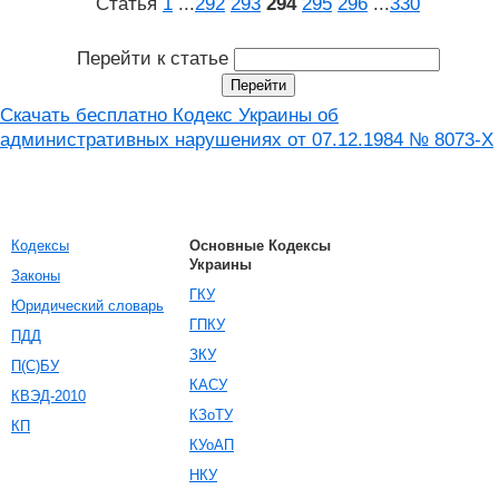
Статья
1
...
292
293
294
295
296
...
330
Перейти к статье
Скачать бесплатно Кодекс Украины об
административных нарушениях от 07.12.1984 № 8073-X
Кодексы
Основные Кодексы
Украины
Законы
ГКУ
Юридический словарь
ГПКУ
ПДД
ЗКУ
П(С)БУ
КАСУ
КВЭД-2010
КЗоТУ
КП
КУоАП
НКУ