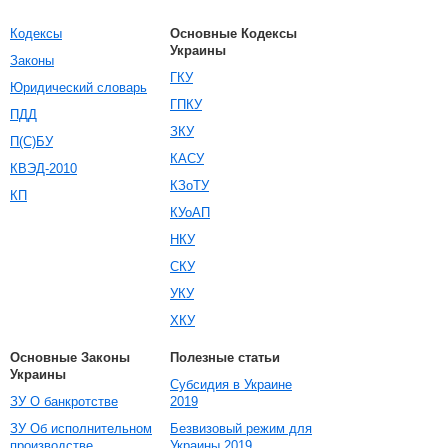
Кодексы
Основные Кодексы
Украины
Законы
ГКУ
Юридический словарь
ГПКУ
ПДД
ЗКУ
П(С)БУ
КАСУ
КВЭД-2010
КЗоТУ
КП
КУоАП
НКУ
СКУ
УКУ
ХКУ
Основные Законы
Полезные статьи
Украины
Субсидия в Украине
ЗУ О банкротстве
2019
ЗУ Об исполнительном
Безвизовый режим для
производстве
Украины 2019