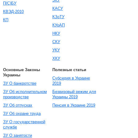
ЗКУ
П(С)БУ
КАСУ
КВЭД-2010
КЗоТУ
КП
КУоАП
НКУ
СКУ
УКУ
ХКУ
Основные Законы
Полезные статьи
Украины
Субсидия в Украине
ЗУ О банкротстве
2019
ЗУ Об исполнительном
Безвизовый режим для
производстве
Украины 2019
ЗУ Об отпусках
Пенсия в Украине 2019
ЗУ Об охране труда
ЗУ О государственной
службе
ЗУ О занятости