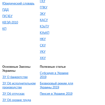
ГКУ
Юридический словарь
ГПКУ
ПДД
ЗКУ
П(С)БУ
КАСУ
КВЭД-2010
КЗоТУ
КП
КУоАП
НКУ
СКУ
УКУ
ХКУ
Основные Законы
Полезные статьи
Украины
Субсидия в Украине
ЗУ О банкротстве
2019
ЗУ Об исполнительном
Безвизовый режим для
производстве
Украины 2019
ЗУ Об отпусках
Пенсия в Украине 2019
ЗУ Об охране труда