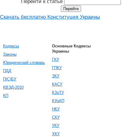
Перейти к статье
Скачать бесплатно Конституция Украины
Кодексы
Основные Кодексы
Украины
Законы
ГКУ
Юридический словарь
ГПКУ
ПДД
ЗКУ
П(С)БУ
КАСУ
КВЭД-2010
КЗоТУ
КП
КУоАП
НКУ
СКУ
УКУ
ХКУ