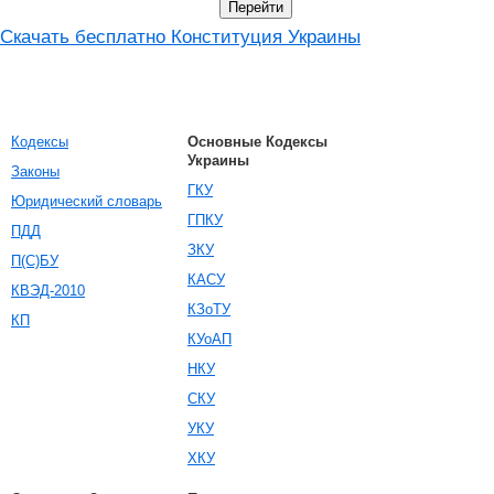
Скачать бесплатно Конституция Украины
Кодексы
Основные Кодексы
Украины
Законы
ГКУ
Юридический словарь
ГПКУ
ПДД
ЗКУ
П(С)БУ
КАСУ
КВЭД-2010
КЗоТУ
КП
КУоАП
НКУ
СКУ
УКУ
ХКУ