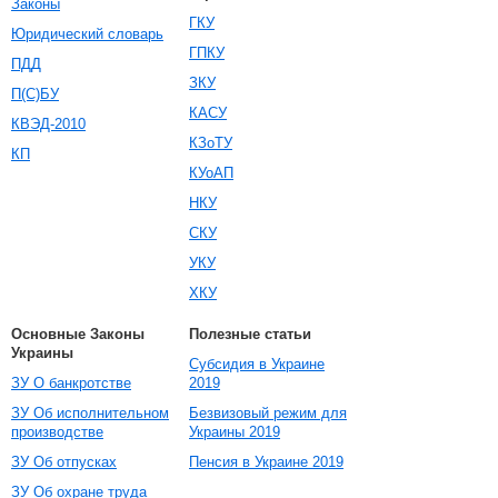
Законы
ГКУ
Юридический словарь
ГПКУ
ПДД
ЗКУ
П(С)БУ
КАСУ
КВЭД-2010
КЗоТУ
КП
КУоАП
НКУ
СКУ
УКУ
ХКУ
Основные Законы
Полезные статьи
Украины
Субсидия в Украине
ЗУ О банкротстве
2019
ЗУ Об исполнительном
Безвизовый режим для
производстве
Украины 2019
ЗУ Об отпусках
Пенсия в Украине 2019
ЗУ Об охране труда