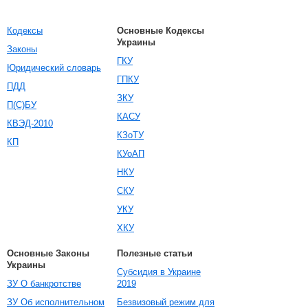
Кодексы
Основные Кодексы
Украины
Законы
ГКУ
Юридический словарь
ГПКУ
ПДД
ЗКУ
П(С)БУ
КАСУ
КВЭД-2010
КЗоТУ
КП
КУоАП
НКУ
СКУ
УКУ
ХКУ
Основные Законы
Полезные статьи
Украины
Субсидия в Украине
ЗУ О банкротстве
2019
ЗУ Об исполнительном
Безвизовый режим для