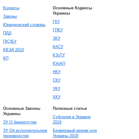
Кодексы
Основные Кодексы
Украины
Законы
ГКУ
Юридический словарь
ГПКУ
ПДД
ЗКУ
П(С)БУ
КАСУ
КВЭД-2010
КЗоТУ
КП
КУоАП
НКУ
СКУ
УКУ
ХКУ
Основные Законы
Полезные статьи
Украины
Субсидия в Украине
ЗУ О банкротстве
2019
ЗУ Об исполнительном
Безвизовый режим для
производстве
Украины 2019