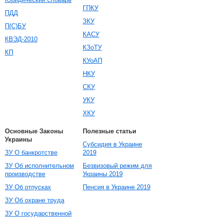
ГПКУ
ПДД
ЗКУ
П(С)БУ
КАСУ
КВЭД-2010
КЗоТУ
КП
КУоАП
НКУ
СКУ
УКУ
ХКУ
Основные Законы
Полезные статьи
Украины
Субсидия в Украине
ЗУ О банкротстве
2019
ЗУ Об исполнительном
Безвизовый режим для
производстве
Украины 2019
ЗУ Об отпусках
Пенсия в Украине 2019
ЗУ Об охране труда
ЗУ О государственной