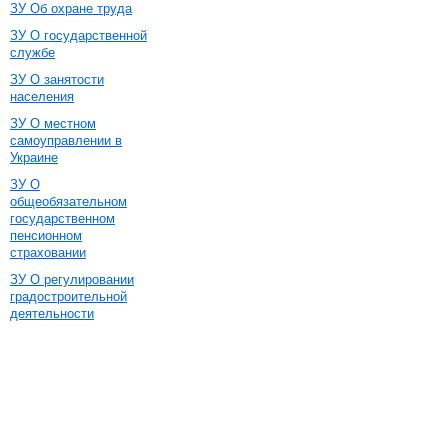
ЗУ Об охране труда
ЗУ О государственной
службе
ЗУ О занятости
населения
ЗУ О местном
самоуправлении в
Украине
ЗУ О
общеобязательном
государственном
пенсионном
страховании
ЗУ О регулировании
градостроительной
деятельности