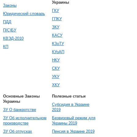
Украины
Законы
ГКУ
Юридический словарь
ГПКУ
ПДД
ЗКУ
П(С)БУ
КАСУ
КВЭД-2010
КЗоТУ
КП
КУоАП
НКУ
СКУ
УКУ
ХКУ
Основные Законы
Полезные статьи
Украины
Субсидия в Украине
ЗУ О банкротстве
2019
ЗУ Об исполнительном
Безвизовый режим для
производстве
Украины 2019
ЗУ Об отпусках
Пенсия в Украине 2019