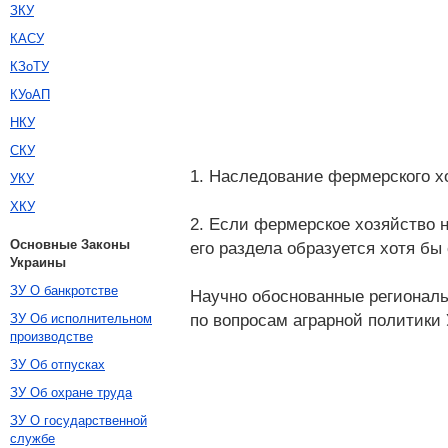
ЗКУ
КАСУ
КЗоТУ
КУоАП
НКУ
СКУ
1. Наследование фермерского х
УКУ
ХКУ
2. Если фермерское хозяйство 
Основные Законы
его раздела образуется хотя бы
Украины
ЗУ О банкротстве
Научно обоснованные регионал
по вопросам аграрной политики
ЗУ Об исполнительном
производстве
ЗУ Об отпусках
ЗУ Об охране труда
ЗУ О государственной
службе