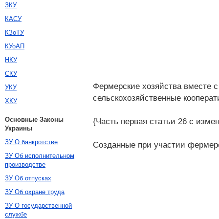
ЗКУ
КАСУ
КЗоТУ
КУоАП
НКУ
СКУ
Фермерские хозяйства вместе 
УКУ
сельскохозяйственные кооперат
ХКУ
Основные Законы
{Часть первая статьи 26 с изме
Украины
ЗУ О банкротстве
Созданные при участии фермер
ЗУ Об исполнительном
производстве
ЗУ Об отпусках
ЗУ Об охране труда
ЗУ О государственной
службе