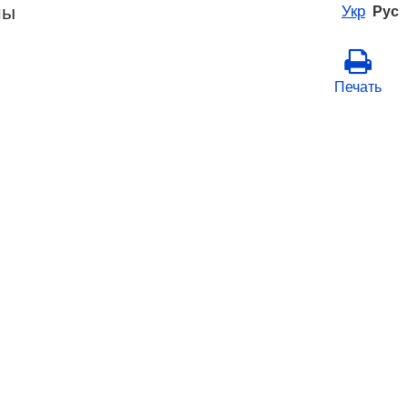
ны
Укр
Рус
Печать