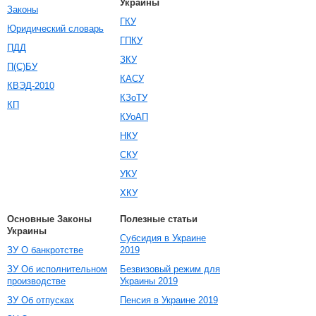
Украины
Законы
ГКУ
Юридический словарь
ГПКУ
ПДД
ЗКУ
П(С)БУ
КАСУ
КВЭД-2010
КЗоТУ
КП
КУоАП
НКУ
СКУ
УКУ
ХКУ
Основные Законы
Полезные статьи
Украины
Субсидия в Украине
ЗУ О банкротстве
2019
ЗУ Об исполнительном
Безвизовый режим для
производстве
Украины 2019
ЗУ Об отпусках
Пенсия в Украине 2019