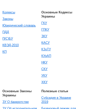
Кодексы
Основные Кодексы
Украины
Законы
ГКУ
Юридический словарь
ГПКУ
ПДД
ЗКУ
П(С)БУ
КАСУ
КВЭД-2010
КЗоТУ
КП
КУоАП
НКУ
СКУ
УКУ
ХКУ
Основные Законы
Полезные статьи
Украины
Субсидия в Украине
ЗУ О банкротстве
2019
ЗУ Об исполнительном
Безвизовый режим для