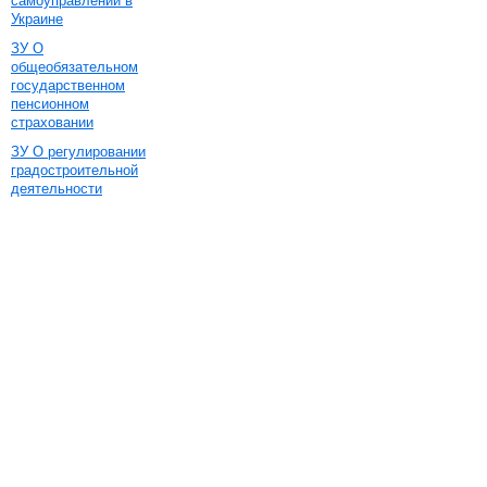
самоуправлении в
Украине
ЗУ О
общеобязательном
государственном
пенсионном
страховании
ЗУ О регулировании
градостроительной
деятельности