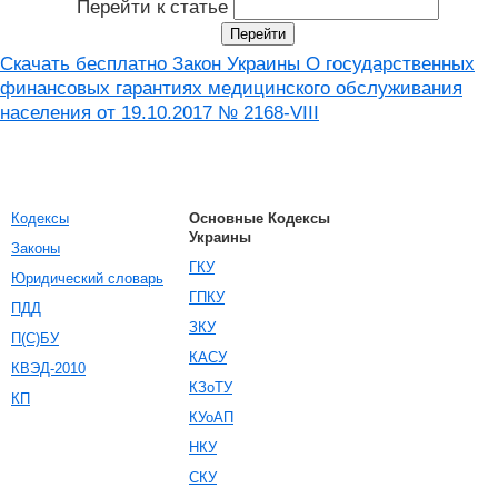
Перейти к статье
Скачать бесплатно Закон Украины О государственных
финансовых гарантиях медицинского обслуживания
населения от 19.10.2017 № 2168-VIII
Кодексы
Основные Кодексы
Украины
Законы
ГКУ
Юридический словарь
ГПКУ
ПДД
ЗКУ
П(С)БУ
КАСУ
КВЭД-2010
КЗоТУ
КП
КУоАП
НКУ
СКУ