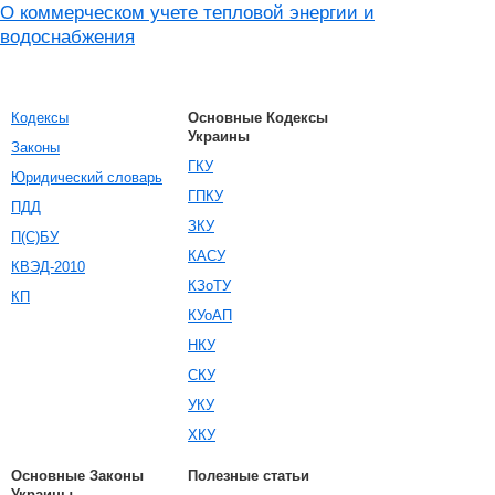
О коммерческом учете тепловой энергии и
водоснабжения
Кодексы
Основные Кодексы
Украины
Законы
ГКУ
Юридический словарь
ГПКУ
ПДД
ЗКУ
П(С)БУ
КАСУ
КВЭД-2010
КЗоТУ
КП
КУоАП
НКУ
СКУ
УКУ
ХКУ
Основные Законы
Полезные статьи
Украины