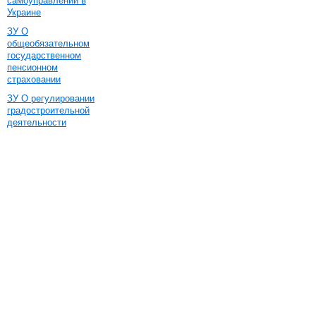
самоуправлении в
Украине
ЗУ О
общеобязательном
государственном
пенсионном
страховании
ЗУ О регулировании
градостроительной
деятельности