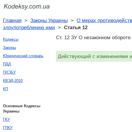
Главная
>
Законы Украины
>
О мерах противодейств
злоупотреблению ими
>
Статья 12
Ст. 12 ЗУ О незаконном обороте
Кодексы
Законы
Действующий с изменениями и 
Юридический словарь
ПДД
П(С)БУ
КВЭД-2010
КП
Основные Кодексы
Украины
ГКУ
ГПКУ