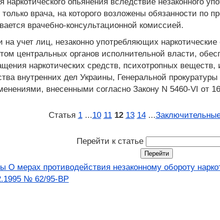
я наркотического опьянения вследствие незаконного уп
только врача, на которого возложены обязанности по п
ивается врачебно-консультационной комиссией.
и на учет лиц, незаконно употребляющих наркотические
том центральных органов исполнительной власти, обе
ащения наркотических средств, психотропных веществ, и
ства внутренних дел Украины, Генеральной прокуратуры
зменениями, внесенными согласно Закону N 5460-VI от 16
Статья
1
...
10
11
12
13
14
...
Заключительные
Перейти к статье
ны О мерах противодействия незаконному обороту нарко
2.1995 № 62/95-ВР