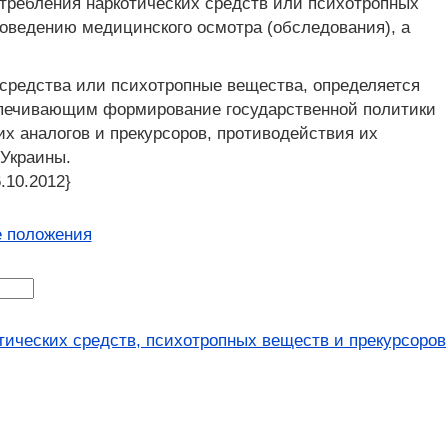
отребления наркотических средств или психотропных
роведению медицинского осмотра (обследования), а
 средства или психотропные вещества, определяется
спечивающим формирование государственной политики
х аналогов и прекурсоров, противодействия их
 Украины.
.10.2012}
 положения
тических средств, психотропных веществ и прекурсоров