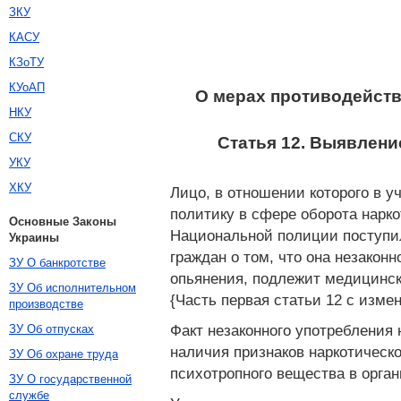
ЗКУ
КАСУ
КЗоТУ
КУоАП
О мерах противодейств
НКУ
СКУ
Статья 12. Выявлени
УКУ
ХКУ
Лицо, в отношении которого в 
политику в сфере оборота нарко
Основные Законы
Национальной полиции поступи
Украины
граждан о том, что она незакон
ЗУ О банкротстве
опьянения, подлежит медицинск
ЗУ Об исполнительном
{Часть первая статьи 12 с измен
производстве
Факт незаконного употребления
ЗУ Об отпусках
наличия признаков наркотическо
ЗУ Об охране труда
психотропного вещества в орган
ЗУ О государственной
службе