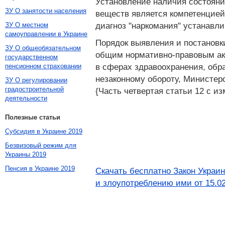
Установление наличия состояни
ЗУ О занятости населения
веществ является компетенцией 
диагноз "наркомания" устанавл
ЗУ О местном
самоуправлении в Украине
Порядок выявления и постановк
ЗУ О общеобязательном
общим нормативно-правовым ак
государственном
в сферах здравоохранения, обр
пенсионном страховании
незаконному обороту, Министер
ЗУ О регулировании
градостроительной
{Часть четвертая статьи 12 с и
деятельности
Полезные статьи
Субсидия в Украине 2019
Безвизовый режим для
Украины 2019
Пенсия в Украине 2019
Скачать бесплатно Закон Украи
и злоупотреблению ими от 15.0