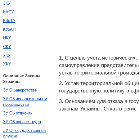
ЗКУ
КАСУ
КЗоТУ
КУоАП
НКУ
СКУ
УКУ
1. С целью учета исторических
ХКУ
самоуправления представительн
устав территориальной громады 
Основные Законы
Украины
2. Устав территориальной общи
государственную политику в сф
ЗУ О банкротстве
ЗУ Об исполнительном
3. Основанием для отказа в го
производстве
законам Украины. Отказ в реги
ЗУ Об отпусках
ЗУ Об охране труда
ЗУ О государственной
службе