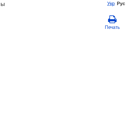
ны
Укр
Рус
Печать