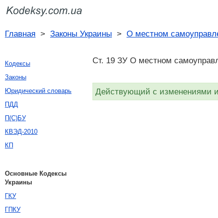
Главная
>
Законы Украины
>
О местном самоуправл
Ст. 19 ЗУ О местном самоуправл
Кодексы
Законы
Действующий с изменениями и 
Юридический словарь
ПДД
П(С)БУ
КВЭД-2010
КП
Основные Кодексы
Украины
ГКУ
ГПКУ