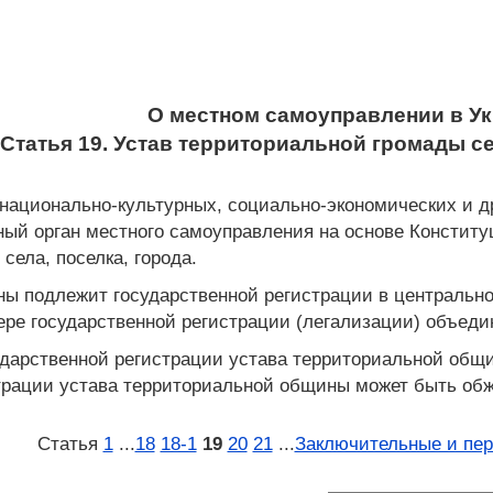
О местном самоуправлении в У
Статья 19. Устав территориальной громады се
, национально-культурных, социально-экономических и 
ый орган местного самоуправления на основе Конституц
села, поселка, города.
ны подлежит государственной регистрации в центральн
ере государственной регистрации (легализации) объед
сударственной регистрации устава территориальной общ
страции устава территориальной общины может быть обж
Статья
1
...
18
18‑1
19
20
21
...
Заключительные и пе