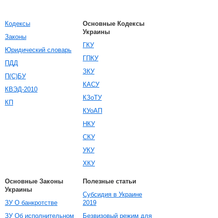
Кодексы
Основные Кодексы
Украины
Законы
ГКУ
Юридический словарь
ГПКУ
ПДД
ЗКУ
П(С)БУ
КАСУ
КВЭД-2010
КЗоТУ
КП
КУоАП
НКУ
СКУ
УКУ
ХКУ
Основные Законы
Полезные статьи
Украины
Субсидия в Украине
ЗУ О банкротстве
2019
ЗУ Об исполнительном
Безвизовый режим для