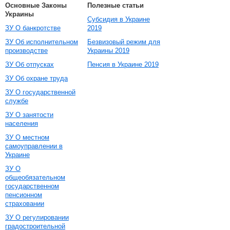
Основные Законы
Полезные статьи
Украины
Субсидия в Украине
ЗУ О банкротстве
2019
ЗУ Об исполнительном
Безвизовый режим для
производстве
Украины 2019
ЗУ Об отпусках
Пенсия в Украине 2019
ЗУ Об охране труда
ЗУ О государственной
службе
ЗУ О занятости
населения
ЗУ О местном
самоуправлении в
Украине
ЗУ О
общеобязательном
государственном
пенсионном
страховании
ЗУ О регулировании
градостроительной