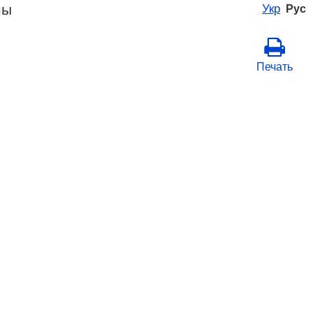
ны
Укр
Рус
Печать