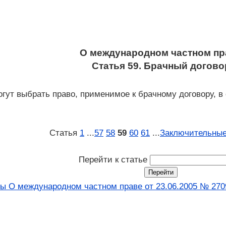
О международном частном пр
Статья 59. Брачный догово
огут выбрать право, применимое к брачному договору, в
Статья
1
...
57
58
59
60
61
...
Заключительные
Перейти к статье
ны О международном частном праве от 23.06.2005 № 270