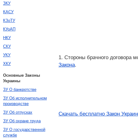
ЗКУ
КАСУ
КЗоТУ
КУоАП
НКУ
СКУ
УКУ
1. Стороны брачного договора м
ХКУ
Закона
.
Основные Законы
Украины
ЗУ О банкротстве
ЗУ Об исполнительном
производстве
ЗУ Об отпусках
Скачать бесплатно Закон Украи
ЗУ Об охране труда
ЗУ О государственной
службе