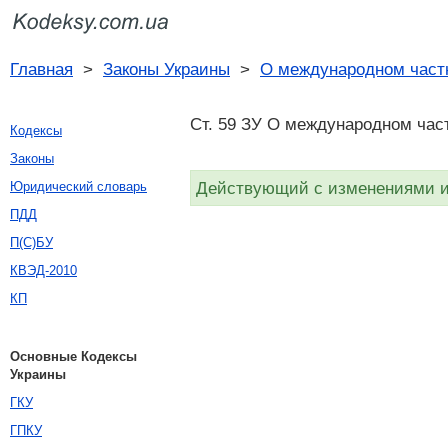
Главная
>
Законы Украины
>
О международном част
Ст. 59 ЗУ О международном част
Кодексы
Законы
Действующий с изменениями и 
Юридический словарь
ПДД
П(С)БУ
КВЭД-2010
КП
Основные Кодексы
Украины
ГКУ
ГПКУ