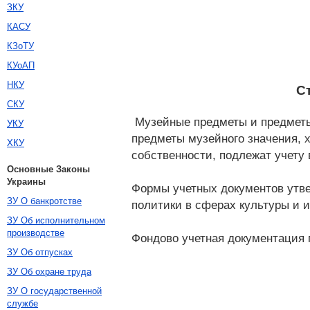
ЗКУ
КАСУ
КЗоТУ
КУоАП
НКУ
С
СКУ
Музейные предметы и предметы 
УКУ
предметы музейного значения, 
ХКУ
собственности, подлежат учету
Основные Законы
Украины
Формы учетных документов утв
ЗУ О банкротстве
политики в сферах культуры и и
ЗУ Об исполнительном
производстве
Фондово учетная документация п
ЗУ Об отпусках
ЗУ Об охране труда
ЗУ О государственной
службе