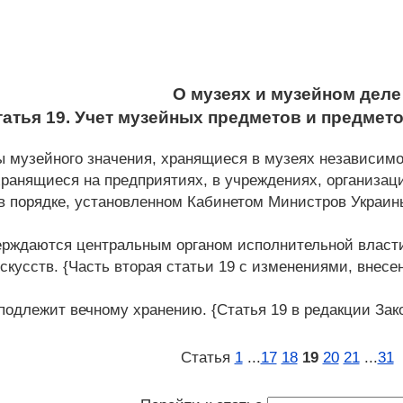
О музеях и музейном деле
татья 19. Учет музейных предметов и предмет
музейного значения, хранящиеся в музеях независимо 
хранящиеся на предприятиях, в учреждениях, организа
 в порядке, установленном Кабинетом Министров Украин
ерждаются центральным органом исполнительной власт
скусств. {Часть вторая статьи 19 с изменениями, внесен
одлежит вечному хранению. {Статья 19 в редакции Закон
Статья
1
...
17
18
19
20
21
...
31