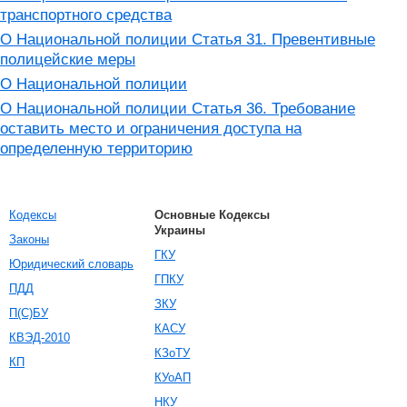
транспортного средства
О Национальной полиции Статья 31. Превентивные
полицейские меры
О Национальной полиции
О Национальной полиции Статья 36. Требование
оставить место и ограничения доступа на
определенную территорию
Кодексы
Основные Кодексы
Украины
Законы
ГКУ
Юридический словарь
ГПКУ
ПДД
ЗКУ
П(С)БУ
КАСУ
КВЭД-2010
КЗоТУ
КП
КУоАП
НКУ