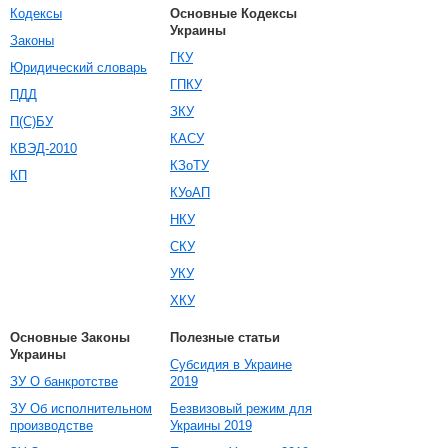
Кодексы
Основные Кодексы
Украины
Законы
ГКУ
Юридический словарь
ГПКУ
ПДД
ЗКУ
П(С)БУ
КАСУ
КВЭД-2010
КЗоТУ
КП
КУоАП
НКУ
СКУ
УКУ
ХКУ
Основные Законы
Полезные статьи
Украины
Субсидия в Украине
ЗУ О банкротстве
2019
ЗУ Об исполнительном
Безвизовый режим для
производстве
Украины 2019