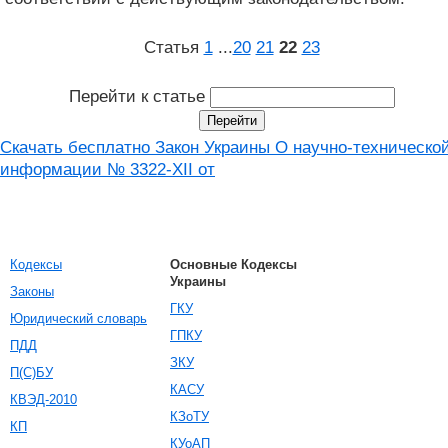
Статья
1
...
20
21
22
23
Перейти к статье
Скачать бесплатно Закон Украины О научно-техническо
информации № 3322-XII от
Кодексы
Основные Кодексы
Украины
Законы
ГКУ
Юридический словарь
ГПКУ
ПДД
ЗКУ
П(С)БУ
КАСУ
КВЭД-2010
КЗоТУ
КП
КУоАП