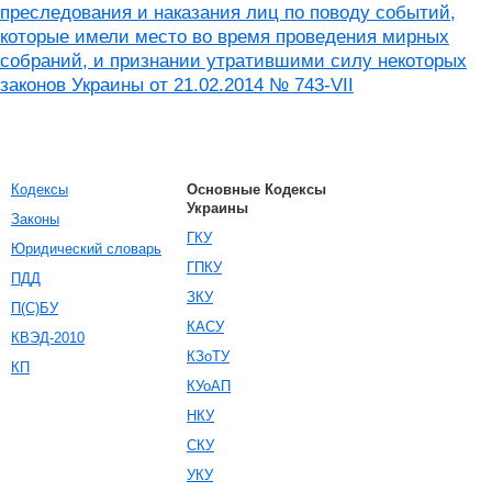
преследования и наказания лиц по поводу событий,
которые имели место во время проведения мирных
собраний, и признании утратившими силу некоторых
законов Украины от 21.02.2014 № 743-VII
Кодексы
Основные Кодексы
Украины
Законы
ГКУ
Юридический словарь
ГПКУ
ПДД
ЗКУ
П(С)БУ
КАСУ
КВЭД-2010
КЗоТУ
КП
КУоАП
НКУ
СКУ
УКУ