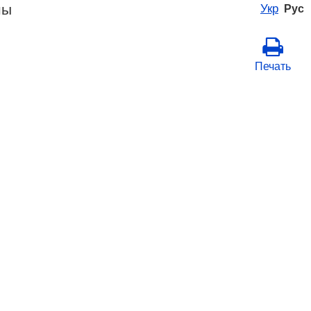
ны
Укр
Рус
Печать