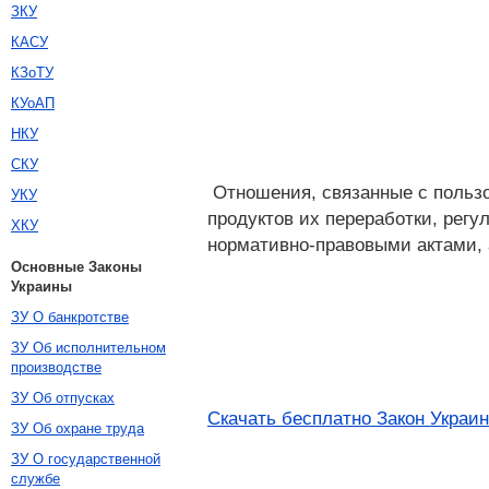
ЗКУ
КАСУ
КЗоТУ
КУоАП
НКУ
СКУ
Отношения, связанные с пользо
УКУ
продуктов их переработки, регу
ХКУ
нормативно-правовыми актами, 
Основные Законы
Украины
ЗУ О банкротстве
ЗУ Об исполнительном
производстве
ЗУ Об отпусках
Скачать бесплатно Закон Украины
ЗУ Об охране труда
ЗУ О государственной
службе