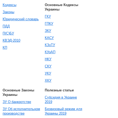
Кодексы
Основные Кодексы
Украины
Законы
ГКУ
Юридический словарь
ГПКУ
ПДД
ЗКУ
П(С)БУ
КАСУ
КВЭД-2010
КЗоТУ
КП
КУоАП
НКУ
СКУ
УКУ
ХКУ
Основные Законы
Полезные статьи
Украины
Субсидия в Украине
ЗУ О банкротстве
2019
ЗУ Об исполнительном
Безвизовый режим для
производстве
Украины 2019