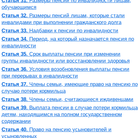
Статья 31.
Размеры пенсий по инвалидности лицам,
обучающимся
Статья 32.
Размеры пенсий лицам, которые стали
инвалидами при выполнении гражданского долга
Статья 33.
Надбавки к пенсии по инвалидности
Статья 34.
Период, на который назначается пенсия по
инвалидности
Статья 35.
Срок выплаты пенсии при изменении
группы инвалидности или восстановлении здоровья
Статья 36.
Условия возобновления выплаты пенсии
при перерывах в инвалидности
Статья 37.
Члены семьи, имеющие право на пенсию по
случаю потери кормильца
Статья 38.
Члены семьи, считающиеся иждивенцами
Статья 39.
Выплата пенсии в случае потери кормильца
детям, находящимся на полном государственном
содержании
Статья 40.
Право на пенсию усыновителей и
усыновленных