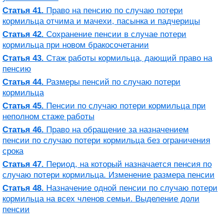
Статья 41.
Право на пенсию по случаю потери
кормильца отчима и мачехи, пасынка и падчерицы
Статья 42.
Сохранение пенсии в случае потери
кормильца при новом бракосочетании
Статья 43.
Стаж работы кормильца, дающий право на
пенсию
Статья 44.
Размеры пенсий по случаю потери
кормильца
Статья 45.
Пенсии по случаю потери кормильца при
неполном стаже работы
Статья 46.
Право на обращение за назначением
пенсии по случаю потери кормильца без ограничения
срока
Статья 47.
Период, на который назначается пенсия по
случаю потери кормильца. Изменение размера пенсии
Статья 48.
Назначение одной пенсии по случаю потери
кормильца на всех членов семьи. Выделение доли
пенсии