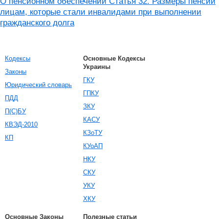
О пенсионном обеспечении Статья 32. Размеры пенсий
лицам, которые стали инвалидами при выполнении
гражданского долга
Кодексы
Основные Кодексы
Украины
Законы
ГКУ
Юридический словарь
ГПКУ
ПДД
ЗКУ
П(С)БУ
КАСУ
КВЭД-2010
КЗоТУ
КП
КУоАП
НКУ
СКУ
УКУ
ХКУ
Основные Законы
Полезные статьи