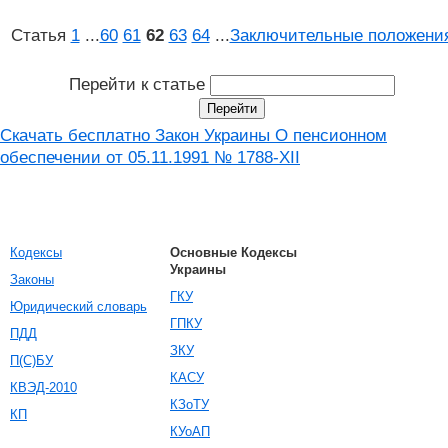
Статья
1
...
60
61
62
63
64
...
Заключительные положени
Перейти к статье
Скачать бесплатно Закон Украины О пенсионном
обеспечении от 05.11.1991 № 1788-XII
Кодексы
Основные Кодексы
Украины
Законы
ГКУ
Юридический словарь
ГПКУ
ПДД
ЗКУ
П(С)БУ
КАСУ
КВЭД-2010
КЗоТУ
КП
КУоАП