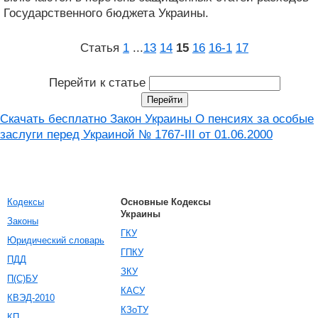
Государственного бюджета Украины.
Статья
1
...
13
14
15
16
16‑1
17
Перейти к статье
Скачать бесплатно Закон Украины О пенсиях за особые
заслуги перед Украиной № 1767-III от 01.06.2000
Кодексы
Основные Кодексы
Украины
Законы
ГКУ
Юридический словарь
ГПКУ
ПДД
ЗКУ
П(С)БУ
КАСУ
КВЭД-2010
КЗоТУ
КП