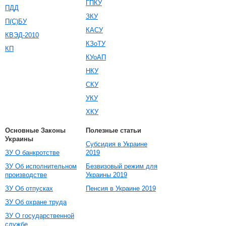
ГПКУ
ПДД
ЗКУ
П(С)БУ
КАСУ
КВЭД-2010
КЗоТУ
КП
КУоАП
НКУ
СКУ
УКУ
ХКУ
Основные Законы
Полезные статьи
Украины
Субсидия в Украине
ЗУ О банкротстве
2019
ЗУ Об исполнительном
Безвизовый режим для
производстве
Украины 2019
ЗУ Об отпусках
Пенсия в Украине 2019
ЗУ Об охране труда
ЗУ О государственной
службе