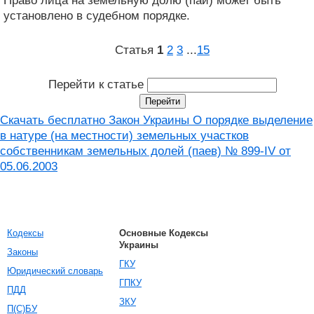
Право лица на земельную долю (пай) может быть
установлено в судебном порядке.
Статья
1
2
3
...
15
Перейти к статье
Скачать бесплатно Закон Украины О порядке выделение
в натуре (на местности) земельных участков
собственникам земельных долей (паев) № 899-IV от
05.06.2003
Кодексы
Основные Кодексы
Украины
Законы
ГКУ
Юридический словарь
ГПКУ
ПДД
ЗКУ
П(С)БУ