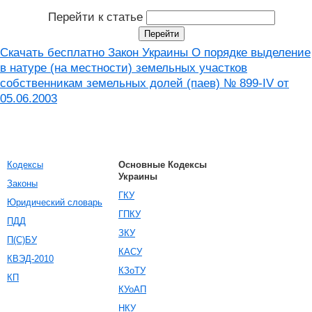
Перейти к статье
Скачать бесплатно Закон Украины О порядке выделение
в натуре (на местности) земельных участков
собственникам земельных долей (паев) № 899-IV от
05.06.2003
Кодексы
Основные Кодексы
Украины
Законы
ГКУ
Юридический словарь
ГПКУ
ПДД
ЗКУ
П(С)БУ
КАСУ
КВЭД-2010
КЗоТУ
КП
КУоАП
НКУ