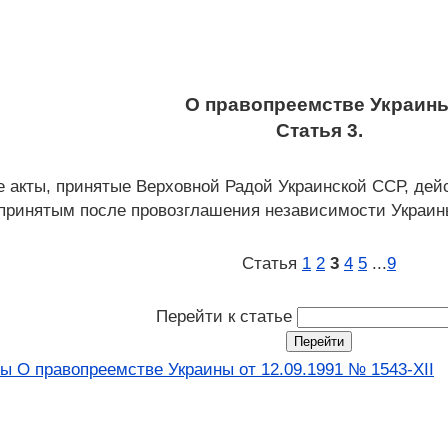
О правопреемстве Украин
Статья 3.
е акты, принятые Верховной Радой Украинской ССР, дей
 принятым после провозглашения независимости Украин
Статья
1
2
3
4
5
...
9
Перейти к статье
ы О правопреемстве Украины от 12.09.1991 № 1543-XII