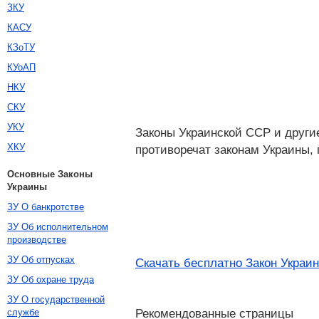
ЗКУ
КАСУ
КЗоТУ
КУоАП
НКУ
СКУ
УКУ
Законы Украинской ССР и други
ХКУ
противоречат законам Украины,
Основные Законы
Украины
ЗУ О банкротстве
ЗУ Об исполнительном
производстве
ЗУ Об отпусках
Скачать бесплатно Закон Украин
ЗУ Об охране труда
ЗУ О государственной
Рекомендованные страницы
службе