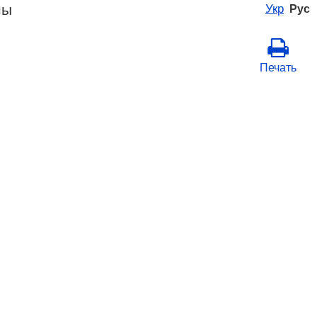
ны
Укр
Рус
Печать