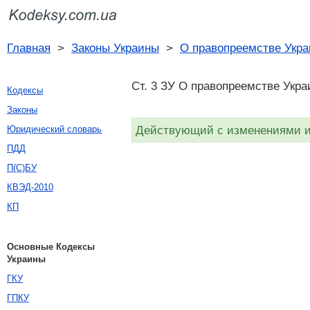
Главная
>
Законы Украины
>
О правопреемстве Укр
Ст. 3 ЗУ О правопреемстве Укра
Кодексы
Законы
Действующий с изменениями и 
Юридический словарь
ПДД
П(С)БУ
КВЭД-2010
КП
Основные Кодексы
Украины
ГКУ
ГПКУ