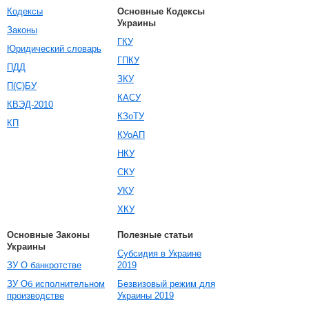
Кодексы
Основные Кодексы
Украины
Законы
ГКУ
Юридический словарь
ГПКУ
ПДД
ЗКУ
П(С)БУ
КАСУ
КВЭД-2010
КЗоТУ
КП
КУоАП
НКУ
СКУ
УКУ
ХКУ
Основные Законы
Полезные статьи
Украины
Субсидия в Украине
ЗУ О банкротстве
2019
ЗУ Об исполнительном
Безвизовый режим для
производстве
Украины 2019