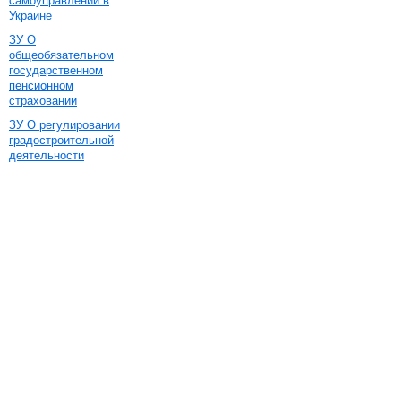
самоуправлении в
Украине
ЗУ О
общеобязательном
государственном
пенсионном
страховании
ЗУ О регулировании
градостроительной
деятельности