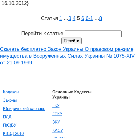
16.10.2012}
Статья
1
...
3
4
5
6
6‑1
...
8
Перейти к статье
Скачать бесплатно Закон Украины О правовом режиме
имущества в Вооруженных Силах Украины № 1075-XIV
от 21.09.1999
Кодексы
Основные Кодексы
Украины
Законы
ГКУ
Юридический словарь
ГПКУ
ПДД
ЗКУ
П(С)БУ
КАСУ
КВЭД-2010