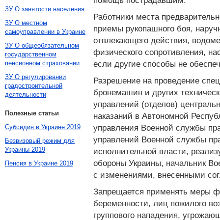
помощь пострадавшим.
ЗУ О занятости населения
Работники места предварительн
ЗУ О местном
приемы рукопашного боя, наруч
самоуправлении в Украине
отвлекающего действия, водоме
ЗУ О общеобязательном
физического сопротивления, на
государственном
если другие способы не обеспе
пенсионном страховании
ЗУ О регулировании
Разрешение на проведение спец
градостроительной
бронемашин и других техническ
деятельности
управлений (отделов) централь
Полезные статьи
наказаний в Автономной Республ
управления Военной службы пра
Субсидия в Украине 2019
управлений Военной службы пра
Безвизовый режим для
Украины 2019
исполнительной власти, реализ
обороны Украины, начальник Во
Пенсия в Украине 2019
с изменениями, внесенными согл
Запрещается применять меры фи
беременности, лиц пожилого во
группового нападения, угрожаю