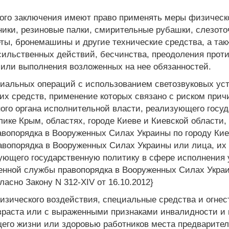
ого заключения имеют право применять меры физическо
ники, резиновые палки, смирительные рубашки, слезото
ты, бронемашины и другие технические средства, а та
сильственных действий, бесчинства, преодоления про
чили выполнения возложенных на нее обязанностей.
иальных операций с использованием светозвуковых уст
их средств, применение которых связано с риском при
ного органа исполнительной власти, реализующего госу
ике Крым, областях, городе Киеве и Киевской области,
вопорядка в Вооруженных Силах Украины по городу Кие
вопорядка в Вооруженных Силах Украины или лица, их 
ующего государственную политику в сфере исполнения 
енной службы правопорядка в Вооруженных Силах Украин
асно Закону N 312-XIV от 16.10.2012}
зического воздействия, специальные средства и огне
зраста или с выраженными признаками инвалидности и
щего жизни или здоровью работников места предварител