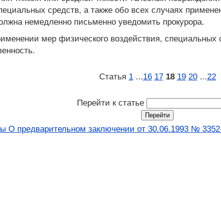
пециальных средств, а также обо всех случаях примене
олжна немедленно письменно уведомить прокурора.
менении мер физического воздействия, специальных ср
венность.
Статья
1
...
16
17
18
19
20
...
22
Перейти к статье
ы О предварительном заключении от 30.06.1993 № 3352-