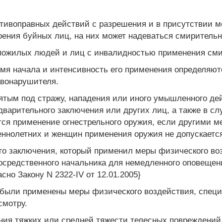
тивоправных действий с разрешения и в присутствии ме
оения буйных лиц, на них может надеваться смирительн
пожилых людей и лиц с инвалидностью применения сми
емя начала и интенсивность его применения определяют
авонарушителя.
ятым под стражу, нападения или иного умышленного де
варительного заключения или других лиц, а также в сл
ся применение огнестрельного оружия, если другими ме
еннолетних и женщин применения оружия не допускаетс
го заключения, который применил меры физического во
осредственного начальника для немедленного оповещени
но Закону N 2322-IV от 12.01.2005}
 были применены меры физического воздействия, специ
смотру.
ния тяжких или средней тяжести телесных повреждений