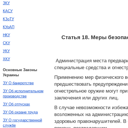
ЗКУ
КАСУ
КЗоТУ
КУоАП
НКУ
Статья 18. Меры безоп
СКУ
УКУ
ХКУ
Администрация места предварит
специальные средства и огнест
Основные Законы
Украины
Применению мер физического во
ЗУ О банкротстве
предшествовать предупреждение
огнестрельное оружие могут пр
ЗУ Об исполнительном
производстве
заключения или других лиц.
ЗУ Об отпусках
В случае невозможности избеж
ЗУ Об охране труда
возложенных на администрацию 
ЗУ О государственной
здоровью правонарушителей. В 
службе