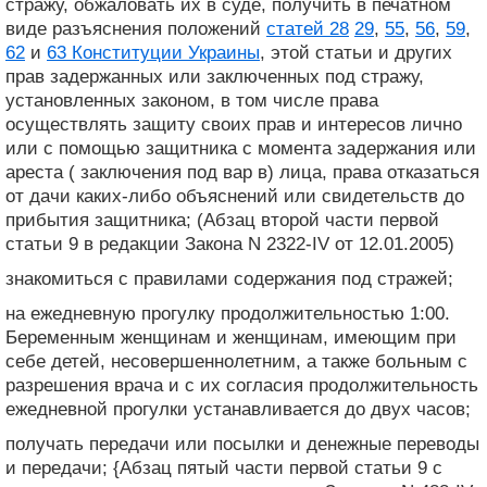
стражу, обжаловать их в суде, получить в печатном
виде разъяснения положений
статей 28
29
,
55
,
56
,
59
,
62
и
63 Конституции Украины
, этой статьи и других
прав задержанных или заключенных под стражу,
установленных законом, в том числе права
осуществлять защиту своих прав и интересов лично
или с помощью защитника с момента задержания или
ареста ( заключения под вар в) лица, права отказаться
от дачи каких-либо объяснений или свидетельств до
прибытия защитника; (Абзац второй части первой
статьи 9 в редакции Закона N 2322-IV от 12.01.2005)
знакомиться с правилами содержания под стражей;
на ежедневную прогулку продолжительностью 1:00.
Беременным женщинам и женщинам, имеющим при
себе детей, несовершеннолетним, а также больным с
разрешения врача и с их согласия продолжительность
ежедневной прогулки устанавливается до двух часов;
получать передачи или посылки и денежные переводы
и передачи; {Абзац пятый части первой статьи 9 с