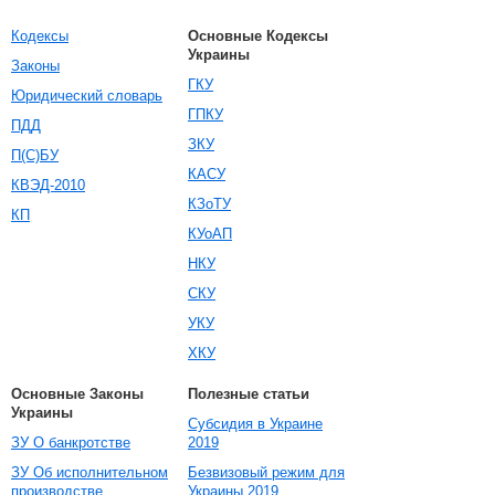
Кодексы
Основные Кодексы
Украины
Законы
ГКУ
Юридический словарь
ГПКУ
ПДД
ЗКУ
П(С)БУ
КАСУ
КВЭД-2010
КЗоТУ
КП
КУоАП
НКУ
СКУ
УКУ
ХКУ
Основные Законы
Полезные статьи
Украины
Субсидия в Украине
ЗУ О банкротстве
2019
ЗУ Об исполнительном
Безвизовый режим для
производстве
Украины 2019